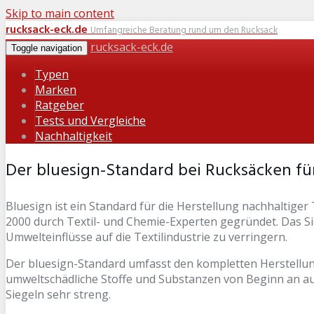
Skip to main content
rucksack-eck.de
Umfangreiche Beratung rund um den Rucksack
rucksack-eck.de
Toggle navigation
Typen
Marken
Ratgeber
Tests und Vergleiche
Nachhaltigkeit
Der bluesign-Standard bei Rucksäcken für
Bluesign ist ein Standard für die Herstellung nachhaltiger 
2000 durch Textil- und Chemie-Experten gegründet. Das Sie
Umwelteinflüsse auf die Textilindustrie zu verringern.
Der bluesign-Standard umfasst den kompletten Herstellung
umweltschädliche Stoffe und Substanzen von Beginn an au
Siegeln sehr streng.